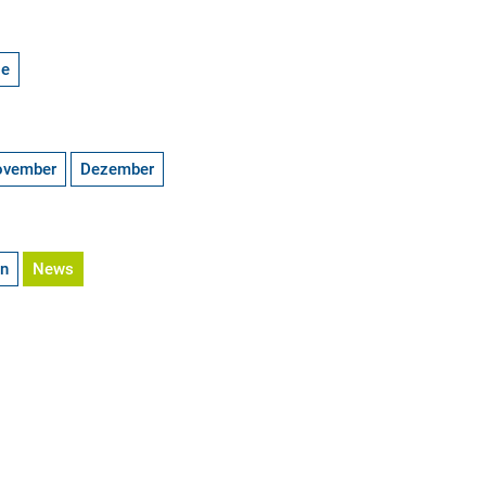
ge
ovember
Dezember
en
News