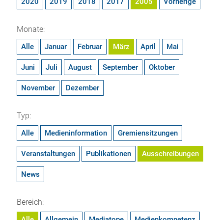
2020
2019
2018
2017
2005
Vorherige
Monate:
Alle
Januar
Februar
März
April
Mai
Juni
Juli
August
September
Oktober
November
Dezember
Typ:
Alle
Medieninformation
Gremiensitzungen
Veranstaltungen
Publikationen
Ausschreibungen
News
Bereich:
Alle
Allgemein
Mediatope
Medienkompetenz