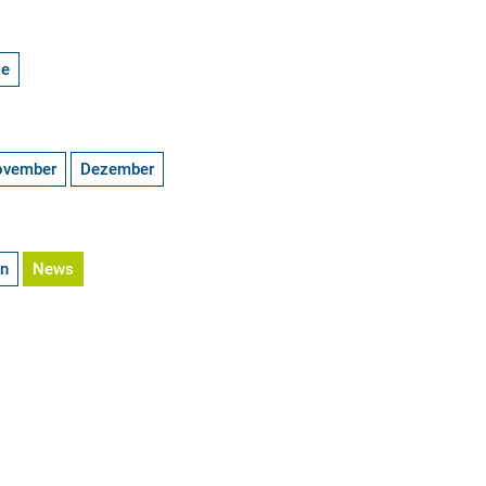
ge
ovember
Dezember
en
News