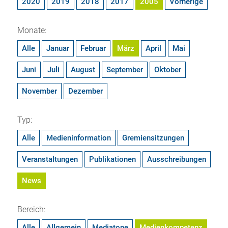
2020
2019
2018
2017
2005
Vorherige
Monate:
Alle
Januar
Februar
März
April
Mai
Juni
Juli
August
September
Oktober
November
Dezember
Typ:
Alle
Medieninformation
Gremiensitzungen
Veranstaltungen
Publikationen
Ausschreibungen
News
Bereich:
Alle
Allgemein
Mediatope
Medienkompetenz