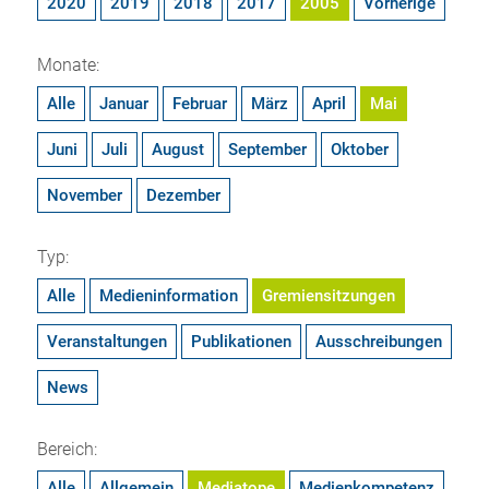
2020
2019
2018
2017
2005
Vorherige
Monate:
Alle
Januar
Februar
März
April
Mai
Juni
Juli
August
September
Oktober
November
Dezember
Typ:
Alle
Medieninformation
Gremiensitzungen
Veranstaltungen
Publikationen
Ausschreibungen
News
Bereich:
Alle
Allgemein
Mediatope
Medienkompetenz