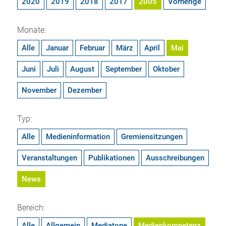
2020
2019
2018
2017
2005
Vorherige
Monate:
Alle
Januar
Februar
März
April
Mai
Juni
Juli
August
September
Oktober
November
Dezember
Typ:
Alle
Medieninformation
Gremiensitzungen
Veranstaltungen
Publikationen
Ausschreibungen
News
Bereich:
Alle
Allgemein
Mediatope
Medienkompetenz