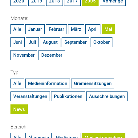
2020
2019
2018
2017
2005
Vorherige
Monate:
Alle
Januar
Februar
März
April
Mai
Juni
Juli
August
September
Oktober
November
Dezember
Typ:
Alle
Medieninformation
Gremiensitzungen
Veranstaltungen
Publikationen
Ausschreibungen
News
Bereich:
Alle
Allgemein
Mediatope
Medienkompetenz