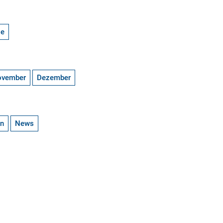
ge
ovember
Dezember
en
News