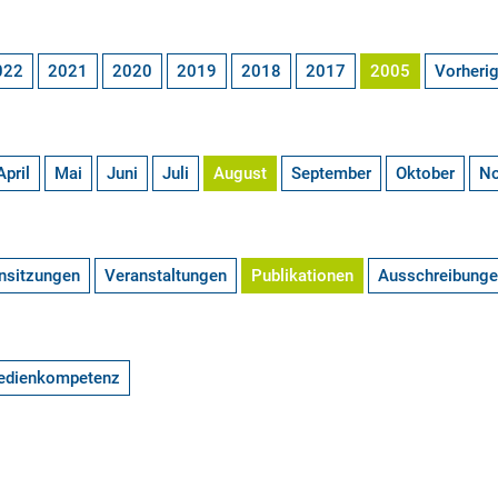
022
2021
2020
2019
2018
2017
2005
Vorheri
April
Mai
Juni
Juli
August
September
Oktober
N
nsitzungen
Veranstaltungen
Publikationen
Ausschreibung
edienkompetenz