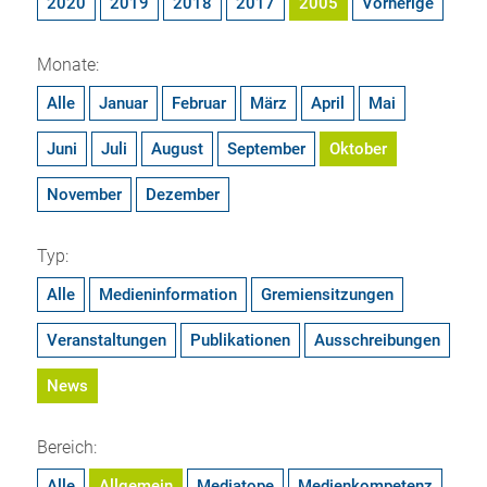
2020
2019
2018
2017
2005
Vorherige
Monate:
Alle
Januar
Februar
März
April
Mai
Juni
Juli
August
September
Oktober
November
Dezember
Typ:
Alle
Medieninformation
Gremiensitzungen
Veranstaltungen
Publikationen
Ausschreibungen
News
Bereich:
Alle
Allgemein
Mediatope
Medienkompetenz