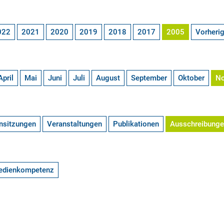
022
2021
2020
2019
2018
2017
2005
Vorheri
April
Mai
Juni
Juli
August
September
Oktober
N
nsitzungen
Veranstaltungen
Publikationen
Ausschreibung
edienkompetenz