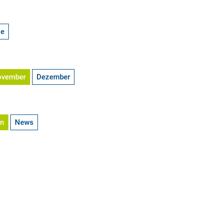
ge
ovember
Dezember
en
News