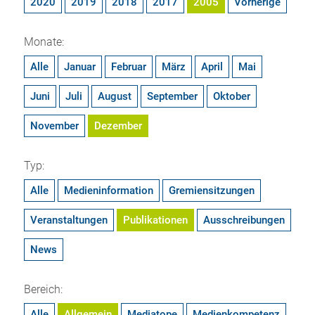
2020
2019
2018
2017
2005
Vorherige
Monate:
Alle
Januar
Februar
März
April
Mai
Juni
Juli
August
September
Oktober
November
Dezember
Typ:
Alle
Medieninformation
Gremiensitzungen
Veranstaltungen
Publikationen
Ausschreibungen
News
Bereich:
Alle
Allgemein
Mediatope
Medienkompetenz