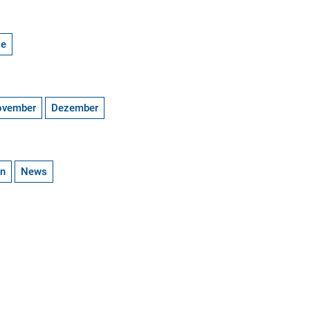
ge
ovember
Dezember
en
News