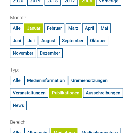
2020
2019
2018
2017
2006
Vorherige
Monate:
Alle
Januar
Februar
März
April
Mai
Juni
Juli
August
September
Oktober
November
Dezember
Typ:
Alle
Medieninformation
Gremiensitzungen
Veranstaltungen
Publikationen
Ausschreibungen
News
Bereich:
Alle
Allgemein
Mediatope
Medienkompetenz