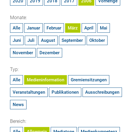
2020
2019
2018
2017
2006
Vorherige
Monate:
Alle
Januar
Februar
März
April
Mai
Juni
Juli
August
September
Oktober
November
Dezember
Typ:
Alle
Medieninformation
Gremiensitzungen
Veranstaltungen
Publikationen
Ausschreibungen
News
Bereich:
Alle
Allgemein
Mediatope
Medienkompetenz