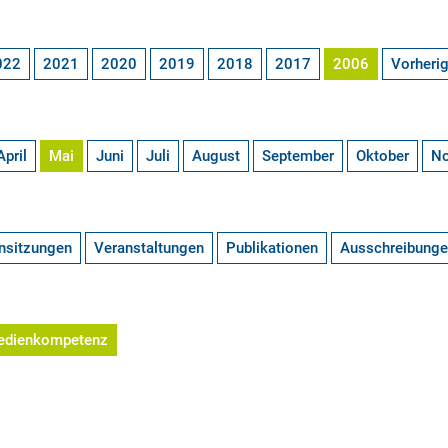
022
2021
2020
2019
2018
2017
2006
Vorheri
April
Mai
Juni
Juli
August
September
Oktober
N
nsitzungen
Veranstaltungen
Publikationen
Ausschreibung
edienkompetenz