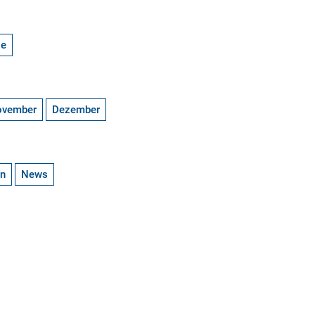
ge
ovember
Dezember
en
News