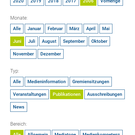
2020
2019
2018
2017
2006
Vorherige
Monate:
Alle
Januar
Februar
März
April
Mai
Juni
Juli
August
September
Oktober
November
Dezember
Typ:
Alle
Medieninformation
Gremiensitzungen
Veranstaltungen
Publikationen
Ausschreibungen
News
Bereich:
Alle
Allgemein
Mediatope
Medienkompetenz