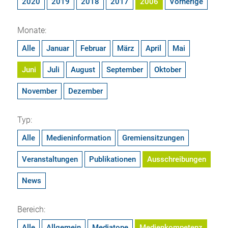
2020
2019
2018
2017
2006
Vorherige
Monate:
Alle
Januar
Februar
März
April
Mai
Juni
Juli
August
September
Oktober
November
Dezember
Typ:
Alle
Medieninformation
Gremiensitzungen
Veranstaltungen
Publikationen
Ausschreibungen
News
Bereich:
Alle
Allgemein
Mediatope
Medienkompetenz