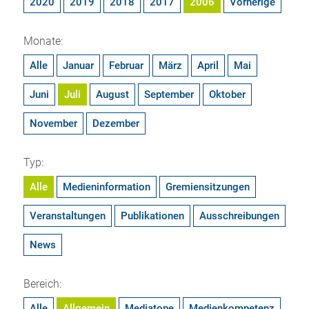
2020
2019
2018
2017
2006
Vorherige
Monate:
Alle
Januar
Februar
März
April
Mai
Juni
Juli
August
September
Oktober
November
Dezember
Typ:
Alle
Medieninformation
Gremiensitzungen
Veranstaltungen
Publikationen
Ausschreibungen
News
Bereich:
Alle
Allgemein
Mediatope
Medienkompetenz