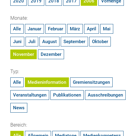
2020
2019
2018
2017
2006
Vorherige
Monate:
Alle
Januar
Februar
März
April
Mai
Juni
Juli
August
September
Oktober
November
Dezember
Typ:
Alle
Medieninformation
Gremiensitzungen
Veranstaltungen
Publikationen
Ausschreibungen
News
Bereich:
Alle
Allgemein
Mediatope
Medienkompetenz