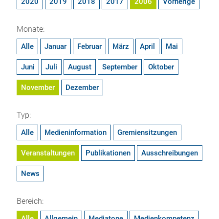
2020
2019
2018
2017
2006
Vorherige
Monate:
Alle
Januar
Februar
März
April
Mai
Juni
Juli
August
September
Oktober
November
Dezember
Typ:
Alle
Medieninformation
Gremiensitzungen
Veranstaltungen
Publikationen
Ausschreibungen
News
Bereich:
Alle
Allgemein
Mediatope
Medienkompetenz