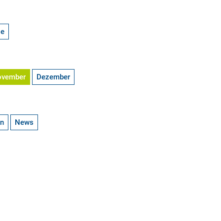
ge
ovember
Dezember
en
News