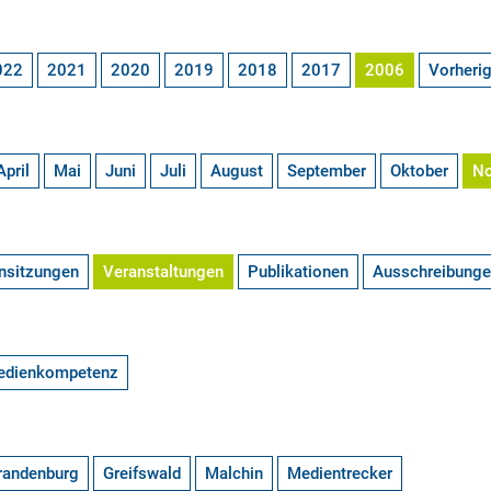
022
2021
2020
2019
2018
2017
2006
Vorheri
April
Mai
Juni
Juli
August
September
Oktober
N
nsitzungen
Veranstaltungen
Publikationen
Ausschreibung
edienkompetenz
randenburg
Greifswald
Malchin
Medientrecker