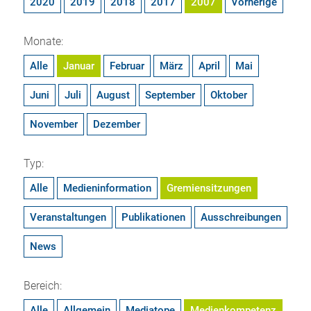
2020
2019
2018
2017
2007
Vorherige
Monate:
Alle
Januar
Februar
März
April
Mai
Juni
Juli
August
September
Oktober
November
Dezember
Typ:
Alle
Medieninformation
Gremiensitzungen
Veranstaltungen
Publikationen
Ausschreibungen
News
Bereich:
Alle
Allgemein
Mediatope
Medienkompetenz