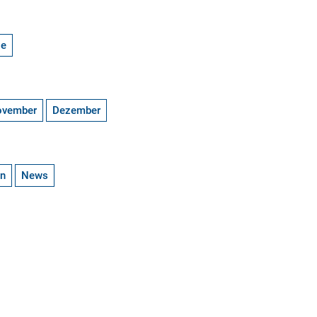
ge
ovember
Dezember
en
News