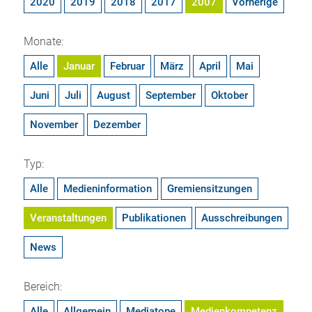
2020
2019
2018
2017
2007
Vorherige
Monate:
Alle
Januar
Februar
März
April
Mai
Juni
Juli
August
September
Oktober
November
Dezember
Typ:
Alle
Medieninformation
Gremiensitzungen
Veranstaltungen
Publikationen
Ausschreibungen
News
Bereich:
Alle
Allgemein
Mediatope
Medienkompetenz