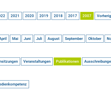
022
2021
2020
2019
2018
2017
2007
Vorheri
April
Mai
Juni
Juli
August
September
Oktober
N
nsitzungen
Veranstaltungen
Publikationen
Ausschreibung
edienkompetenz