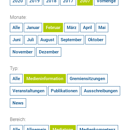
2020
2019
2018
2017
2007
Vorherige
Monate:
Alle
Januar
Februar
März
April
Mai
Juni
Juli
August
September
Oktober
November
Dezember
Typ:
Alle
Medieninformation
Gremiensitzungen
Veranstaltungen
Publikationen
Ausschreibungen
News
Bereich:
Alle
Allgemein
Mediatope
Medienkompetenz