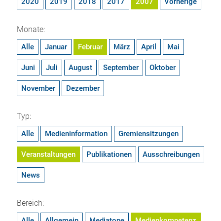
2020
2019
2018
2017
2007
Vorherige
Monate:
Alle
Januar
Februar
März
April
Mai
Juni
Juli
August
September
Oktober
November
Dezember
Typ:
Alle
Medieninformation
Gremiensitzungen
Veranstaltungen
Publikationen
Ausschreibungen
News
Bereich:
Alle
Allgemein
Mediatope
Medienkompetenz