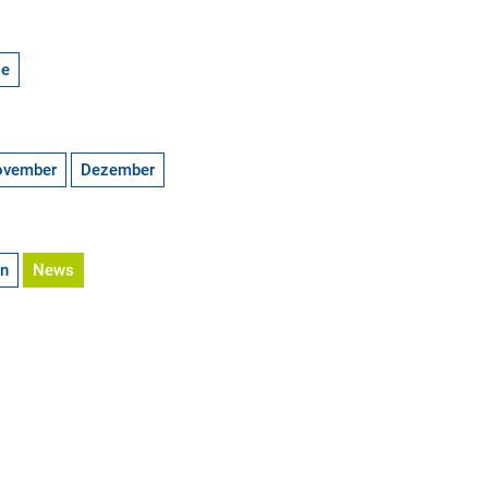
ge
ovember
Dezember
en
News