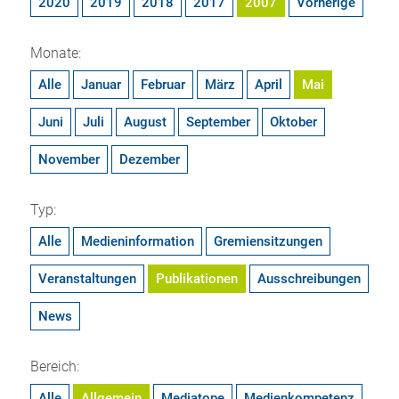
2020
2019
2018
2017
2007
Vorherige
Monate:
Alle
Januar
Februar
März
April
Mai
Juni
Juli
August
September
Oktober
November
Dezember
Typ:
Alle
Medieninformation
Gremiensitzungen
Veranstaltungen
Publikationen
Ausschreibungen
News
Bereich:
Alle
Allgemein
Mediatope
Medienkompetenz