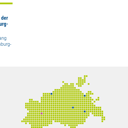
 der
urg-
ang
nburg-