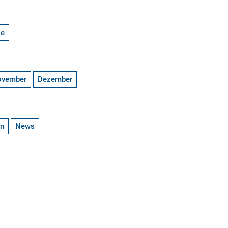
ge
ovember
Dezember
en
News