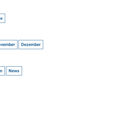
ge
ovember
Dezember
en
News