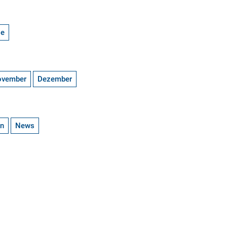
ge
ovember
Dezember
en
News