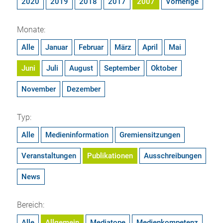
2020
2019
2018
2017
2007
Vorherige
Monate:
Alle
Januar
Februar
März
April
Mai
Juni
Juli
August
September
Oktober
November
Dezember
Typ:
Alle
Medieninformation
Gremiensitzungen
Veranstaltungen
Publikationen
Ausschreibungen
News
Bereich:
Alle
Allgemein
Mediatope
Medienkompetenz