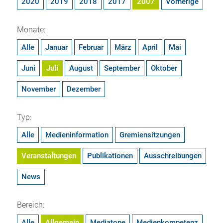
2020
2019
2018
2017
2007
Vorherige
Monate:
Alle
Januar
Februar
März
April
Mai
Juni
Juli
August
September
Oktober
November
Dezember
Typ:
Alle
Medieninformation
Gremiensitzungen
Veranstaltungen
Publikationen
Ausschreibungen
News
Bereich:
Alle
Allgemein
Mediatope
Medienkompetenz