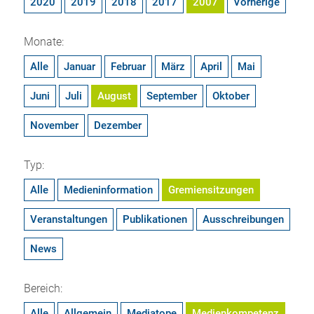
2020
2019
2018
2017
2007
Vorherige
Monate:
Alle
Januar
Februar
März
April
Mai
Juni
Juli
August
September
Oktober
November
Dezember
Typ:
Alle
Medieninformation
Gremiensitzungen
Veranstaltungen
Publikationen
Ausschreibungen
News
Bereich:
Alle
Allgemein
Mediatope
Medienkompetenz