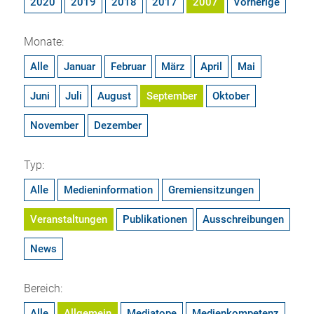
2020
2019
2018
2017
2007
Vorherige
Monate:
Alle
Januar
Februar
März
April
Mai
Juni
Juli
August
September
Oktober
November
Dezember
Typ:
Alle
Medieninformation
Gremiensitzungen
Veranstaltungen
Publikationen
Ausschreibungen
News
Bereich:
Alle
Allgemein
Mediatope
Medienkompetenz