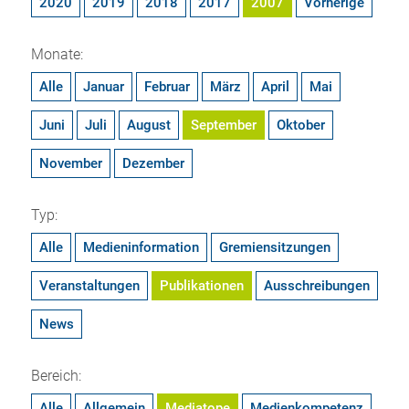
2020
2019
2018
2017
2007
Vorherige
Monate:
Alle
Januar
Februar
März
April
Mai
Juni
Juli
August
September
Oktober
November
Dezember
Typ:
Alle
Medieninformation
Gremiensitzungen
Veranstaltungen
Publikationen
Ausschreibungen
News
Bereich:
Alle
Allgemein
Mediatope
Medienkompetenz