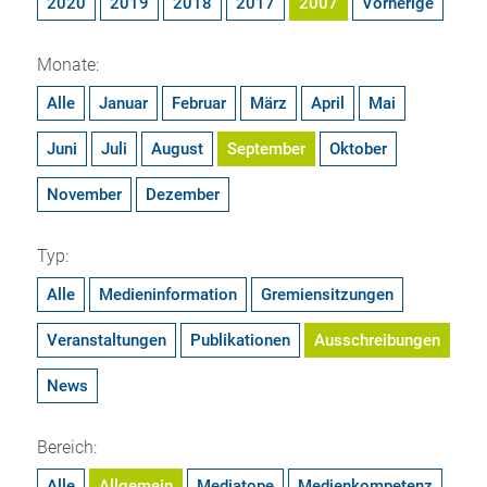
2020
2019
2018
2017
2007
Vorherige
Monate:
Alle
Januar
Februar
März
April
Mai
Juni
Juli
August
September
Oktober
November
Dezember
Typ:
Alle
Medieninformation
Gremiensitzungen
Veranstaltungen
Publikationen
Ausschreibungen
News
Bereich:
Alle
Allgemein
Mediatope
Medienkompetenz