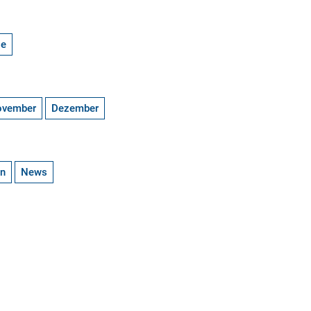
ge
ovember
Dezember
en
News