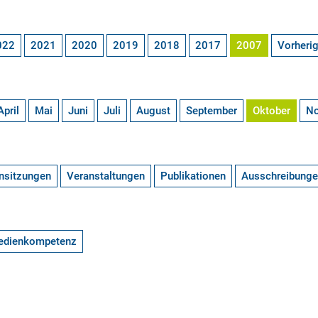
022
2021
2020
2019
2018
2017
2007
Vorheri
April
Mai
Juni
Juli
August
September
Oktober
N
nsitzungen
Veranstaltungen
Publikationen
Ausschreibung
edienkompetenz