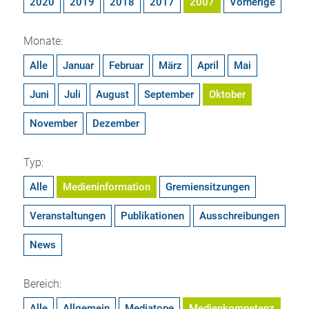
2020
2019
2018
2017
2007
Vorherige
Monate:
Alle
Januar
Februar
März
April
Mai
Juni
Juli
August
September
Oktober
November
Dezember
Typ:
Alle
Medieninformation
Gremiensitzungen
Veranstaltungen
Publikationen
Ausschreibungen
News
Bereich:
Alle
Allgemein
Mediatope
Medienkompetenz