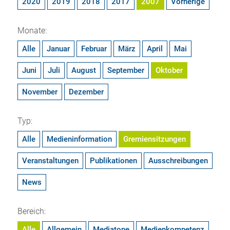
2020
2019
2018
2017
2007
Vorherige
Monate:
Alle
Januar
Februar
März
April
Mai
Juni
Juli
August
September
Oktober
November
Dezember
Typ:
Alle
Medieninformation
Gremiensitzungen
Veranstaltungen
Publikationen
Ausschreibungen
News
Bereich:
Alle
Allgemein
Mediatope
Medienkompetenz