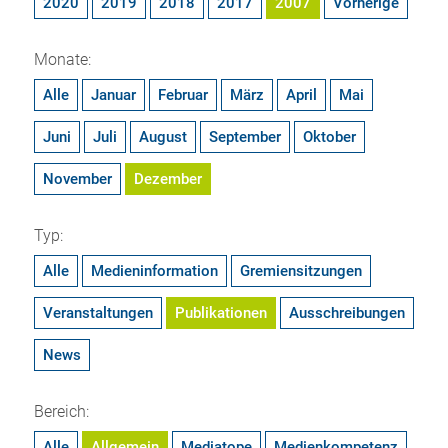
2020
2019
2018
2017
2007
Vorherige
Monate:
Alle
Januar
Februar
März
April
Mai
Juni
Juli
August
September
Oktober
November
Dezember
Typ:
Alle
Medieninformation
Gremiensitzungen
Veranstaltungen
Publikationen
Ausschreibungen
News
Bereich:
Alle
Allgemein
Mediatope
Medienkompetenz