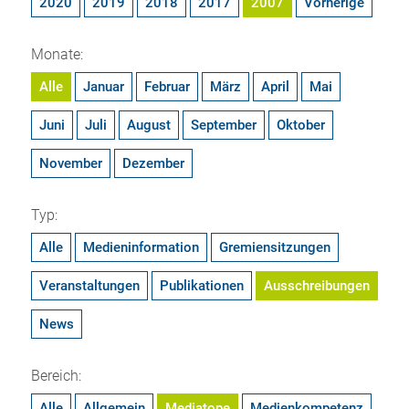
2020
2019
2018
2017
2007
Vorherige
Monate:
Alle
Januar
Februar
März
April
Mai
Juni
Juli
August
September
Oktober
November
Dezember
Typ:
Alle
Medieninformation
Gremiensitzungen
Veranstaltungen
Publikationen
Ausschreibungen
News
Bereich:
Alle
Allgemein
Mediatope
Medienkompetenz