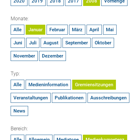
2020
2019
2018
2017
2008
Vorherige
Monate:
Alle
Januar
Februar
März
April
Mai
Juni
Juli
August
September
Oktober
November
Dezember
Typ:
Alle
Medieninformation
Gremiensitzungen
Veranstaltungen
Publikationen
Ausschreibungen
News
Bereich:
Alle
Allgemein
Mediatope
Medienkompetenz