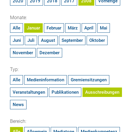
2020
2019
2018
2017
2008
Vorherige
Monate:
Alle
Januar
Februar
März
April
Mai
Juni
Juli
August
September
Oktober
November
Dezember
Typ:
Alle
Medieninformation
Gremiensitzungen
Veranstaltungen
Publikationen
Ausschreibungen
News
Bereich:
Alle
Allgemein
Mediatope
Medienkompetenz