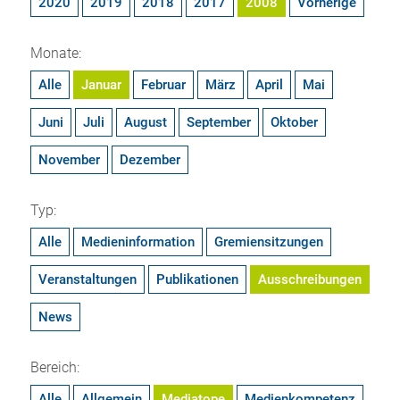
2020
2019
2018
2017
2008
Vorherige
Monate:
Alle
Januar
Februar
März
April
Mai
Juni
Juli
August
September
Oktober
November
Dezember
Typ:
Alle
Medieninformation
Gremiensitzungen
Veranstaltungen
Publikationen
Ausschreibungen
News
Bereich:
Alle
Allgemein
Mediatope
Medienkompetenz