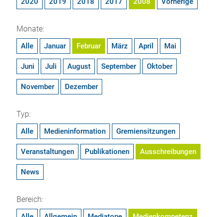
2020
2019
2018
2017
2008
Vorherige
Monate:
Alle
Januar
Februar
März
April
Mai
Juni
Juli
August
September
Oktober
November
Dezember
Typ:
Alle
Medieninformation
Gremiensitzungen
Veranstaltungen
Publikationen
Ausschreibungen
News
Bereich:
Alle
Allgemein
Mediatope
Medienkompetenz