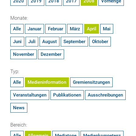
2020
2019
2018
2017
2008
Vorherige
Monate:
Alle
Januar
Februar
März
April
Mai
Juni
Juli
August
September
Oktober
November
Dezember
Typ:
Alle
Medieninformation
Gremiensitzungen
Veranstaltungen
Publikationen
Ausschreibungen
News
Bereich:
Alle
Allgemein
Mediatope
Medienkompetenz