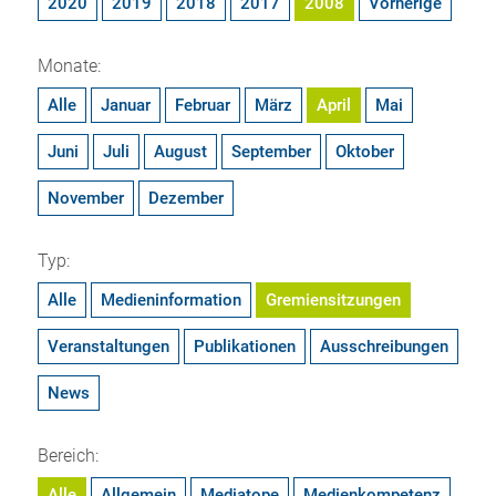
2020
2019
2018
2017
2008
Vorherige
Monate:
Alle
Januar
Februar
März
April
Mai
Juni
Juli
August
September
Oktober
November
Dezember
Typ:
Alle
Medieninformation
Gremiensitzungen
Veranstaltungen
Publikationen
Ausschreibungen
News
Bereich:
Alle
Allgemein
Mediatope
Medienkompetenz