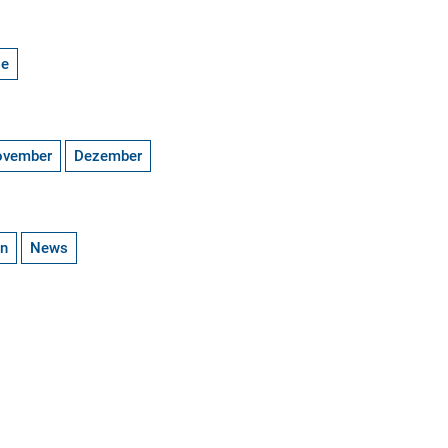
ge
ovember
Dezember
en
News